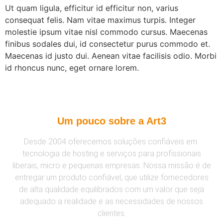
Ut quam ligula, efficitur id efficitur non, varius
consequat felis. Nam vitae maximus turpis. Integer
molestie ipsum vitae nisl commodo cursus. Maecenas
finibus sodales dui, id consectetur purus commodo et.
Maecenas id justo dui. Aenean vitae facilisis odio. Morbi
id rhoncus nunc, eget ornare lorem.
Um pouco sobre a Art3
Desde 2004 oferecemos soluções confiáveis em
tecnologia de hosting e serviços para profissionais
liberais, micro e pequenas empresas. Nossa missão é de
entregar um produto confiável, que utilize fornecedores
de alta qualidade equilibrados com um valor que seja
adequado a realidade e as necessidades de nossos
clientes.