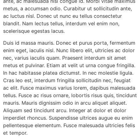
ante, ac malesuada nisi congue id. Morbi vitae maximus
metus, a accumsan odio. Curabitur ut sollicitudin ante,
ac luctus nisl. Donec ut nunc eu tellus consectetur
blandit. Nam lectus tellus, interdum vel enim non,
scelerisque egestas lacus.
Duis id massa mauris. Donec et purus porta, fermentum
enim eget, iaculis nisl. Nunc libero elit, ultricies ac dolor
nec, varius iaculis quam. Praesent interdum sit amet
metus et pulvinar. Etiam at velit ut urna congue fringilla.
In hac habitasse platea dictumst. In nec molestie ligula.
Cras leo est, interdum fringilla sollicitudin nec, feugiat
ac elit. Fusce maximus varius lorem, dapibus malesuada
tellus. Fusce ac risus ornare, lobortis risus quis, tincidunt
mauris. Mauris dignissim odio in arcu aliquet aliquet.
Aliquam sed tincidunt arcu. Integer at dolor et dolor
imperdiet rhoncus. Suspendisse ultrices augue eu enim
pellentesque elementum. Fusce malesuada ultricies felis
et tempor.